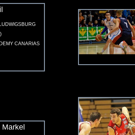
l
 LUDWIGSBURG
)
DEMY CANARIAS
Markel