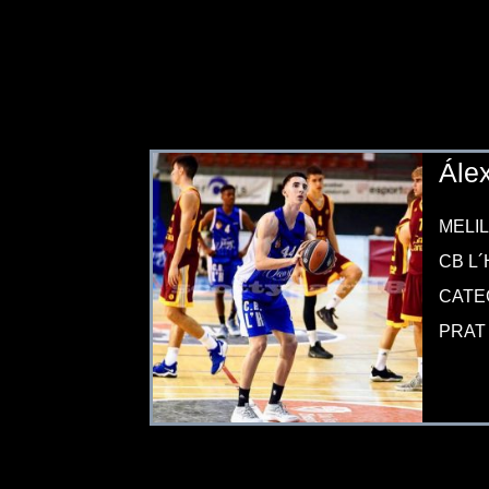
Ále
MELIL
CB L´
CATE
PRAT