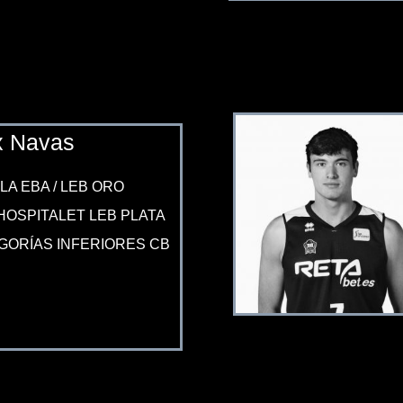
x Navas
LA EBA / LEB ORO
HOSPITALET LEB PLATA
GORÍAS INFERIORES CB