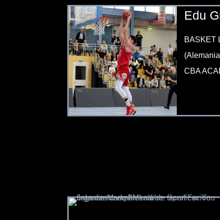
Edu Gi
BASKET
(Alemania
CBA ACA