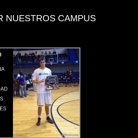
R NUESTROS CAMPUS
o
IA
DAD
S
RES